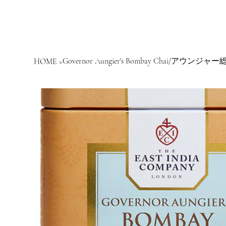
Governor Aungier's Bombay Chai/
HOME
>