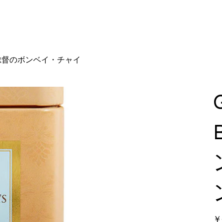
アウンジャー総督のボンベイ・チャイ
価
￥3