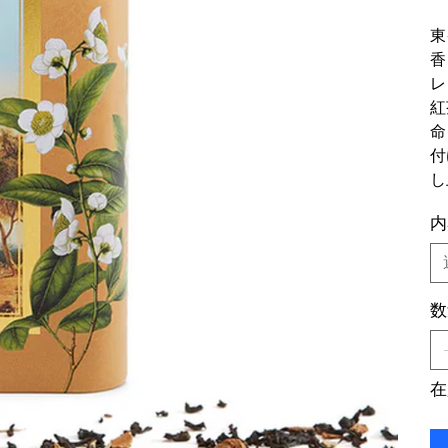
格
東
香
レ
紅
命
付
し
内
数
在