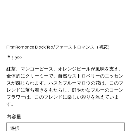
First Romance Black Tea/ファーストロマンス（初恋）
価
￥3,900
格
紅茶、マンゴーピース、オレンジピールが風味を支え、
全体的にクリーミーで、自然なストロベリーのエッセン
スが感じられます。ハスとブルーマロウの花は、このブ
レンドに落ち着きをもたらし、鮮やかなブルーのコーン
フラワーは、このブレンドに楽しい彩りを添えていま
す。
内容量